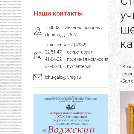
Ст
уч
Наши контакты
ше
153002 г. Иваново проспект
Ленина, д. 25-А
ка
Телефоны: +7 (4932)
32-51-47 – секретариат
41-04-02 – приёмная комиссия
32-48-71 – бухгалтерия
28 ма
живоп
iohu-gaio@ivreg.ru
«Бал с