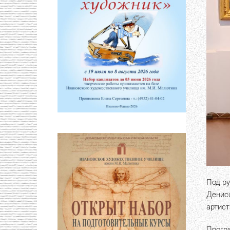
Под р
Денис
артис
Прогр