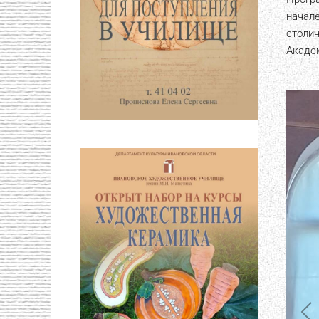
начал
столи
Акаде