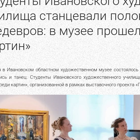
уденты Ивановского ху
илища станцевали полон
девров: в музее прошел
ртин»
я в Ивановском областном художественном музее состоялось 
ись и танец. Студенты Ивановского художественного учили
реди картин», организованной в рамках выставочного проекта «П