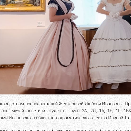
уководством преподавателей Жестаревой Любови Ивановны, Пр
овны музей посетили студенты групп 3А, 2Л, 1А, 1Б, 1Г, 1
тами Ивановского областного драматического театра Ириной Та
амма вечера позволила будущим художникам буквально погр