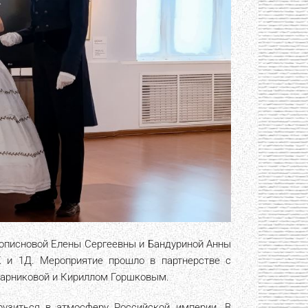
описновой Елены Сергеевны и Бандуриной Анны
ВК и 1Д. Мероприятие прошло в партнерстве с
тарниковой и Кириллом Горшковым.
узиться в атмосферу Российской империи. В