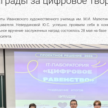
грады за цифровое тво
нты Ивановского художественного училища им. М.И. Малютина
давателя Невердиновой Ю.С. успешно проявили себя в конк
ьное вручение заслуженных наград состоялось 28 мая на базе 
ситета.