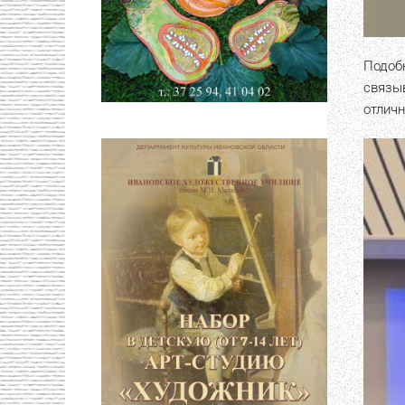
Подоб
связы
отлич