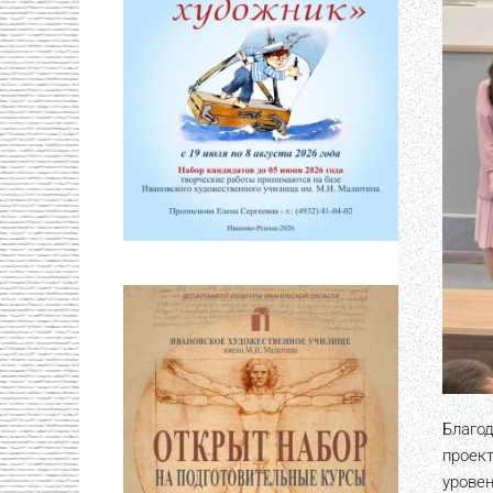
Благо
проек
уровен