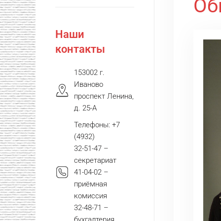
Об
Наши
контакты
153002 г.
Иваново
проспект Ленина,
д. 25-А
Телефоны: +7
(4932)
32-51-47 –
секретариат
41-04-02 –
приёмная
комиссия
32-48-71 –
бухгалтерия