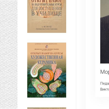
Мор
Педа
Викт