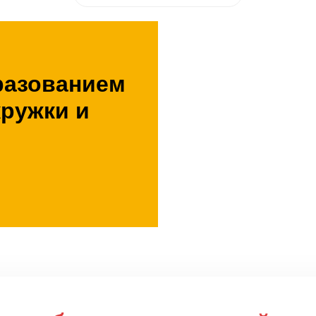
разованием
кружки и